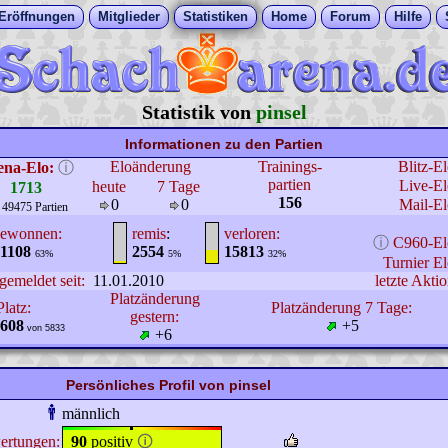
Eröffnungen
Mitglieder
Statistiken
Home
Forum
Hilfe
Statistik von
pinsel
Informationen zu den Partien
Eloänderung
Trainings-
Blitz-E
ena-Elo:
ⓘ
partien
Live-El
heute
7 Tage
1713
156
0
0
Mail-El
 49475 Partien
ewonnen:
remis
:
verloren:
ⓘ
C960-El
1108
2554
15813
63%
5%
32%
Turnier El
gemeldet seit:
11.01.2010
letzte Aktio
Platzänderung
Platz:
Platzänderung 7 Tage:
gestern:
608
+5
von 5833
+6
Persönliches Profil von pinsel
männlich
ertungen:
90
positiv
🛈