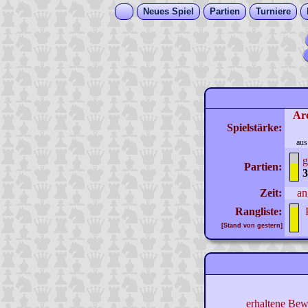
Neues Spiel
Partien
Turniere
Ar
Spielstärke:
aus
g
Partien:
3
Zeit:
an
Rangliste:
[Stand von gestern]
erhaltene Bew