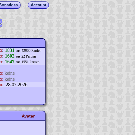
Sonstiges
Account
lo
:
1831
aus 42966 Partien
o
:
1602
aus 22 Partien
o
:
1647
aus 1551 Partien
o:
keine
o:
keine
n:
28.07.2026
Avatar