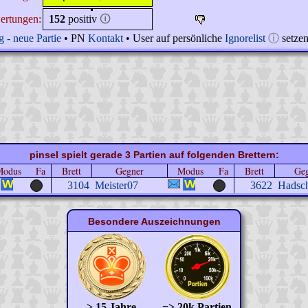
ertungen:
152
positiv
🛈
 - neue Partie
• PN
Kontakt
• User auf persönliche
Ignorelist
ⓘ
setze
pinsel spielt gerade 3 Partien auf folgenden Brettern:
Modus
Fa
Brett
Gegner
Modus
Fa
Brett
Ge
3104
Meister07
3622
Hadsc
Besondere Auszeichnungen
> 15 Jahre
=> 20k Partien