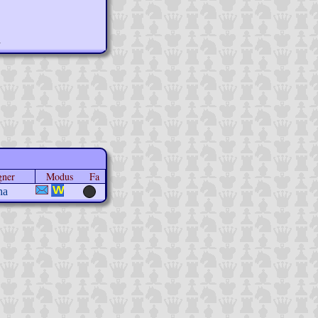
n
gner
Modus
Fa
ha