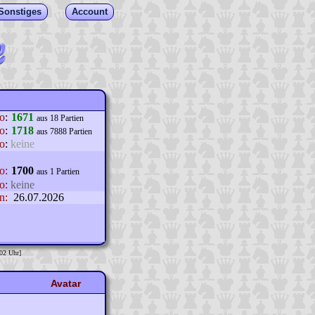
Sonstiges
Account
lo
:
1671
aus 18 Partien
o
:
1718
aus 7888 Partien
o
:
keine
o:
1700
aus 1 Partien
o:
keine
n:
26.07.2026
:02 Uhr]
Avatar