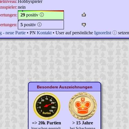
ielniveau:
Hobbyspieler
nsspieler:
nein
ertungen:
29
positiv
🛈
ertungen:
5
positiv
🛈
 - neue Partie
• PN
Kontakt
• User auf persönliche
Ignorelist
ⓘ
setze
Besondere Auszeichnungen
=> 20k Partien
> 15 Jahre
hier schon gespielt.
bei Schacharena