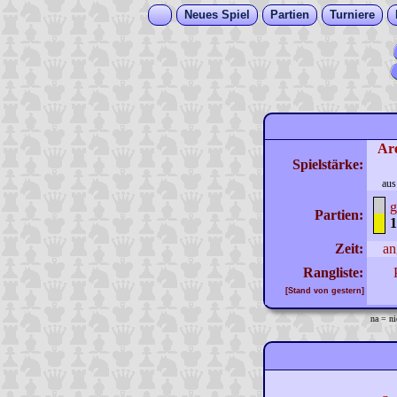
Neues Spiel
Partien
Turniere
Ar
Spielstärke:
aus
g
Partien:
1
Zeit:
an
Rangliste:
[Stand von gestern]
na = ni