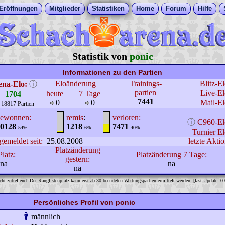
Eröffnungen
Mitglieder
Statistiken
Home
Forum
Hilfe
Statistik von
ponic
Informationen zu den Partien
Eloänderung
Trainings-
Blitz-E
ena-Elo:
ⓘ
partien
Live-El
heute
7 Tage
1704
7441
0
0
Mail-El
 18817 Partien
ewonnen:
remis
:
verloren:
ⓘ
C960-El
0128
1218
7471
54%
6%
40%
Turnier El
gemeldet seit:
25.08.2008
letzte Aktio
Platzänderung
Platz:
Platzänderung 7 Tage:
gestern:
na
na
na
cht zutreffend. Der Ranglistenplatz kann erst ab 30 beendeten Wertungspartien ermittelt werden. [last Update: 0
Persönliches Profil von ponic
männlich