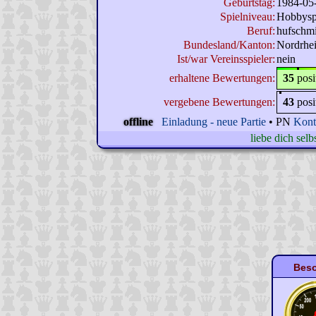
Geburtstag:
1984-05
Spielniveau:
Hobbysp
Beruf:
hufschmi
Bundesland/Kanton:
Nordrhei
Ist/war Vereinsspieler:
nein
erhaltene Bewertungen:
35
posi
vergebene Bewertungen:
43
posi
offline
Einladung - neue Partie
• PN
Kont
liebe dich selb
Beso