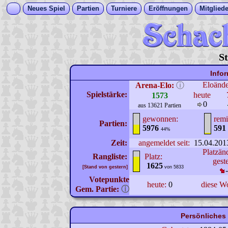
Neues Spiel
Partien
Turniere
Eröffnungen
Mitgliede
St
Info
Eloänd
Arena-Elo:
ⓘ
Spielstärke:
heute
1573
0
aus 13621 Partien
gewonnen:
remi
Partien:
5976
591
44%
Zeit:
angemeldet seit:
15.04.201
Platzän
Rangliste:
Platz:
gest
1625
[Stand von gestern]
von 5833
Votepunkte
heute:
0
diese W
Gem. Partie:
ⓘ
Persönliches 