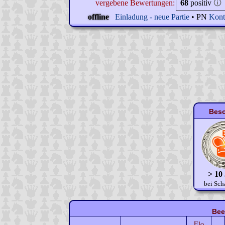
vergebene Bewertungen:
68
positiv
🛈
offline
Einladung - neue Partie
• PN
Kont
Beso
> 10
bei Sch
Bee
Elo