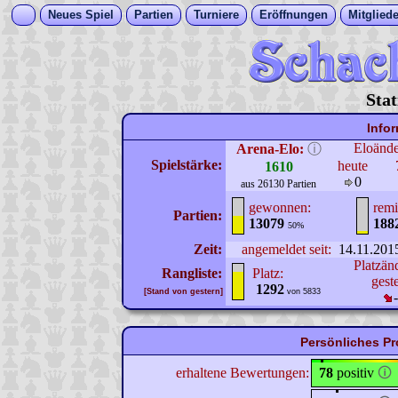
Neues Spiel
Partien
Turniere
Eröffnungen
Mitgliede
Stat
Info
Eloänd
Arena-Elo:
ⓘ
Spielstärke:
heute
1610
0
aus 26130 Partien
gewonnen:
remi
Partien:
13079
188
50%
Zeit:
angemeldet seit:
14.11.201
Platzän
Rangliste:
Platz:
gest
1292
[Stand von gestern]
von 5833
Persönliches Pr
erhaltene Bewertungen:
78
positiv
🛈