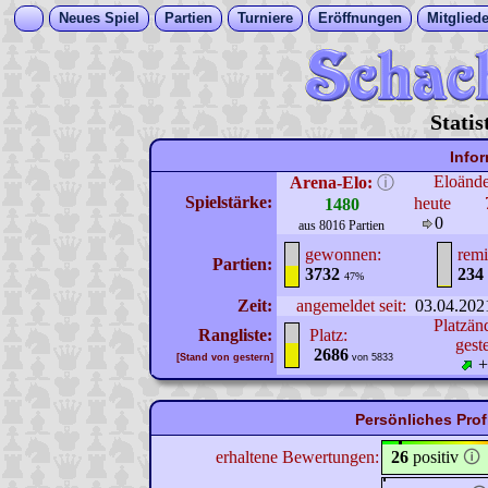
Neues Spiel
Partien
Turniere
Eröffnungen
Mitgliede
Statis
Info
Eloänd
Arena-Elo:
ⓘ
Spielstärke:
heute
1480
0
aus 8016 Partien
gewonnen:
remi
Partien:
3732
234
47%
Zeit:
angemeldet seit:
03.04.202
Platzän
Rangliste:
Platz:
gest
2686
[Stand von gestern]
von 5833
+
Persönliches Prof
erhaltene Bewertungen:
26
positiv
🛈