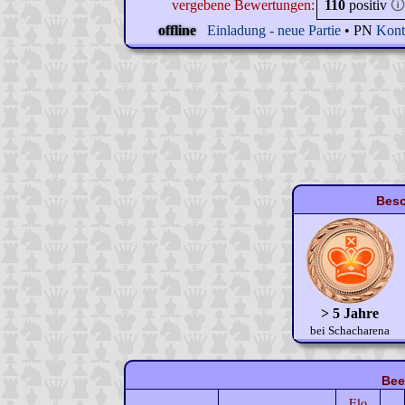
vergebene Bewertungen:
110
positiv
🛈
offline
Einladung - neue Partie
• PN
Kont
Beso
> 5 Jahre
bei Schacharena
Bee
Elo