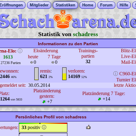
Eröffnungen
Mitglieder
Statistiken
Home
Forum
Hilfe
Statistik von
schadress
Informationen zu den Partien
Eloänderung
Trainings-
Blitz-E
ena-Elo:
ⓘ
partien
Live-El
heute
7 Tage
1613
32
0
0
Mail-El
 27236 Partien
ewonnen:
remis
:
verloren:
ⓘ
C960-El
2446
621
14169
46%
2%
52%
Turnier El
gemeldet seit:
30.05.2014
letzte Aktio
Platzänderung
Platz:
Platzänderung 7 Tage:
gestern:
1264
+14
von 5833
+7
Persönliches Profil von schadress
ertungen:
33
positiv
🛈