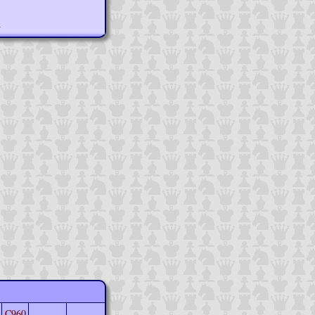
n
C960