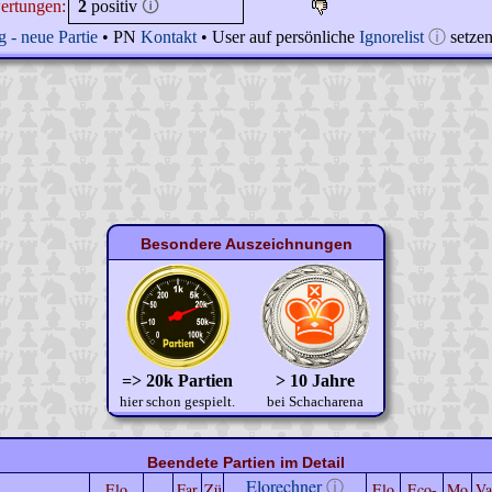
ertungen:
2
positiv
🛈
 - neue Partie
• PN
Kontakt
• User auf persönliche
Ignorelist
ⓘ
setze
Besondere Auszeichnungen
=> 20k Partien
> 10 Jahre
hier schon gespielt.
bei Schacharena
Beendete Partien im Detail
Elorechner
ⓘ
Elo
Far
Zü
Elo
Eco-
Mo
Va