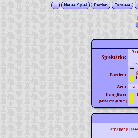
Neues Spiel
Partien
Turniere
Ar
Spielstärke:
aus
g
Partien:
1
Zeit:
an
Rangliste:
[Stand von gestern]
erhaltene Bew