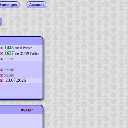
Sonstiges
Account
lo
:
1443
aus 6 Partien
o
:
1627
aus 21490 Partien
o
:
keine
o:
keine
o:
keine
n:
23.07.2026
Avatar