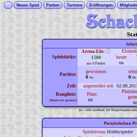
Neues Spiel
Partien
Turniere
Eröffnungen
Mitgliede
Sta
Info
Eloänd
Arena-Elo:
ⓘ
Spielstärke:
heute
1500
na
aus 0 Partien
gewonnen:
remi
Partien:
0
0
0%
0%
Zeit:
angemeldet seit:
02.08.201
Platzän
Rangliste:
Platz:
gest
na
[Stand von gestern]
n
na = nicht zutreffend. Der Ranglistenplatz kann
Persönliches P
Spielniveau:
Hobbyspieler