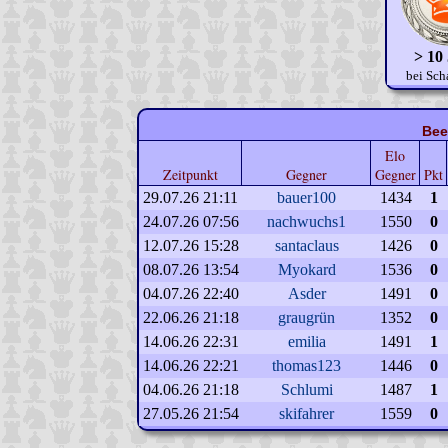
> 10
bei Sch
Bee
Elo
Zeitpunkt
Gegner
Gegner
Pkt
29.07.26 21:11
bauer100
1434
1
24.07.26 07:56
nachwuchs1
1550
0
12.07.26 15:28
santaclaus
1426
0
08.07.26 13:54
Myokard
1536
0
04.07.26 22:40
Asder
1491
0
22.06.26 21:18
graugrün
1352
0
14.06.26 22:31
emilia
1491
1
14.06.26 22:21
thomas123
1446
0
04.06.26 21:18
Schlumi
1487
1
27.05.26 21:54
skifahrer
1559
0