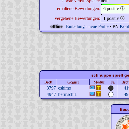
Ist/war Vereinsspieler:
nein
erhaltene Bewertungen:
6
positiv
🛈
vergebene Bewertungen:
1
positiv
🛈
offline
Einladung - neue Partie
• PN
Kont
schnuppe spielt ge
Brett
Gegner
Modus
Fa
Bret
3797
eskimo
41
4947
hermschi1
49
Beso