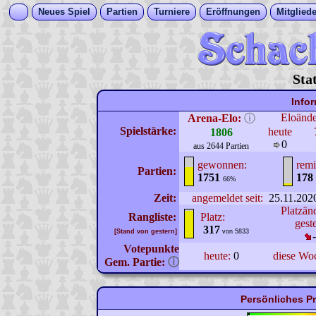
Neues Spiel
Partien
Turniere
Eröffnungen
Mitgliede
Sta
Info
Eloänd
Arena-Elo:
ⓘ
Spielstärke:
heute
1806
0
aus 2644 Partien
gewonnen:
remi
Partien:
1751
178
66%
Zeit:
angemeldet seit:
25.11.202
Platzän
Rangliste:
Platz:
gest
317
[Stand von gestern]
von 5833
Votepunkte
heute:
0
diese Wo
Gem. Partie:
ⓘ
Persönliches Pr