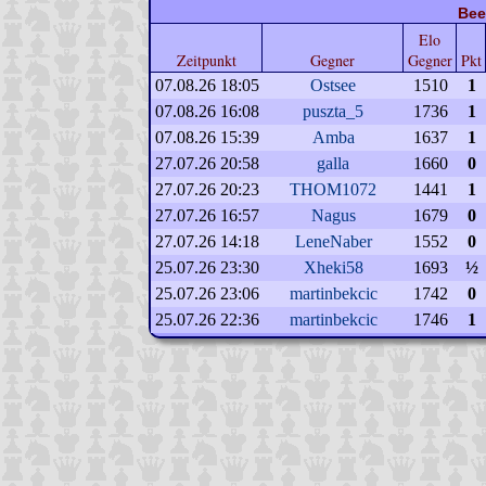
Bee
Elo
Zeitpunkt
Gegner
Gegner
Pkt
07.08.26 18:05
Ostsee
1510
1
07.08.26 16:08
puszta_5
1736
1
07.08.26 15:39
Amba
1637
1
27.07.26 20:58
galla
1660
0
27.07.26 20:23
THOM1072
1441
1
27.07.26 16:57
Nagus
1679
0
27.07.26 14:18
LeneNaber
1552
0
25.07.26 23:30
Xheki58
1693
½
25.07.26 23:06
martinbekcic
1742
0
25.07.26 22:36
martinbekcic
1746
1