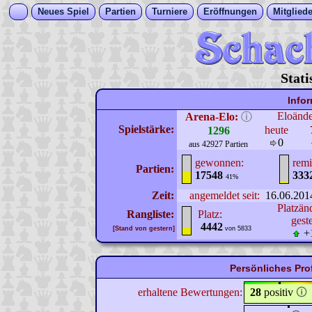
Neues Spiel
Partien
Turniere
Eröffnungen
Mitgliede
Stati
Info
Eloänd
Arena-Elo:
ⓘ
Spielstärke:
heute
1296
0
aus 42927 Partien
gewonnen:
remi
Partien:
17548
333
41%
Zeit:
angemeldet seit:
16.06.201
Platzän
Rangliste:
Platz:
gest
4442
[Stand von gestern]
von 5833
+
Persönliches Pro
erhaltene Bewertungen:
28
positiv
🛈