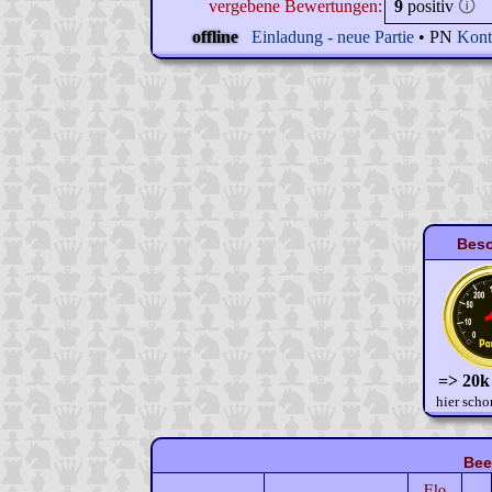
vergebene Bewertungen:
9
positiv
🛈
offline
Einladung - neue Partie
• PN
Kont
Beso
=> 20k
hier scho
Bee
Elo