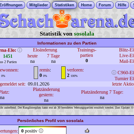
Eröffnungen
Mitglieder
Statistiken
Home
Forum
Hilfe
Statistik von
sosolala
Informationen zu den Partien
Eloänderung
Trainings-
Blitz-E
ena-Elo:
ⓘ
partien
Live-El
heute
7 Tage
1451
0
na
na
Mail-El
us 2 Partien
ewonnen:
remis
:
verloren:
ⓘ
C960-El
0
2
0%
0%
100%
Turnier El
gemeldet seit:
09.01.2026
letzte Aktio
Platzänderung
Platz:
Platzänderung 7 Tage:
gestern:
na
na
na
cht zutreffend. Der Ranglistenplatz kann erst ab 30 beendeten Wertungspartien ermittelt werden. [last Update: 0
Persönliches Profil von sosolala
ertungen:
0
positiv
🛈