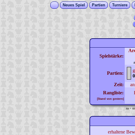
Neues Spiel
Partien
Turniere
Ar
Spielstärke:
a
g
Partien:
0
Zeit:
an
Rangliste:
[Stand von gestern]
na = ni
erhaltene Bew