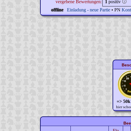
vergebene Bewertungen:
1
positiv
🛈
offline
Einladung - neue Partie
• PN
Kont
Beso
=> 50k
hier scho
Bee
Elo