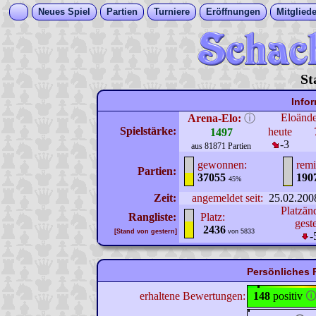
Neues Spiel
Partien
Turniere
Eröffnungen
Mitgliede
St
Info
Eloänd
Arena-Elo:
ⓘ
Spielstärke:
heute
1497
-3
aus 81871 Partien
gewonnen:
remi
Partien:
37055
190
45%
Zeit:
angemeldet seit:
25.02.200
Platzän
Rangliste:
Platz:
gest
2436
[Stand von gestern]
von 5833
-
Persönliches P
erhaltene Bewertungen:
148
positiv
