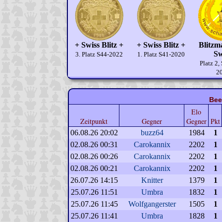
+ Swiss Blitz +
+ Swiss Blitz +
Blitzm
Sw
3. Platz S44-2022
1. Platz S41-2020
Platz 2,
2
Bee
Elo
Zeitpunkt
Gegner
Gegner
Pkt
06.08.26 20:02
buzz64
1984
1
02.08.26 00:31
Carokannix
2202
1
02.08.26 00:26
Carokannix
2202
1
02.08.26 00:21
Carokannix
2202
1
26.07.26 14:15
Knitter
1379
1
25.07.26 11:51
Umbra
1832
1
25.07.26 11:45
Wolfgangerster
1505
1
25.07.26 11:41
Umbra
1828
1