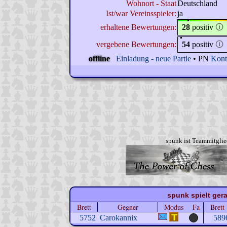
Wohnort - Staat
Deutschland
Ist/war Vereinsspieler:
ja
erhaltene Bewertungen:
28
positiv
🛈
vergebene Bewertungen:
54
positiv
🛈
offline
Einladung - neue Partie
• PN
Kont
spunk ist Teammitgli
spunk spielt gera
Brett
Gegner
Modus
Fa
Brett
5752
Carokannix
589