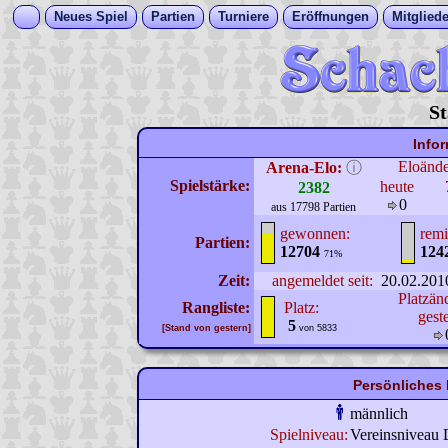
Neues Spiel
Partien
Turniere
Eröffnungen
Mitgliede
St
Info
Eloänd
Arena-Elo:
ⓘ
Spielstärke:
heute
2382
0
aus 17798 Partien
gewonnen:
remi
Partien:
12704
124
71%
Zeit:
angemeldet seit:
20.02.201
Platzän
Rangliste:
Platz:
gest
5
[Stand von gestern]
von 5833
Persönliches 
männlich
Spielniveau:
Vereinsniveau 