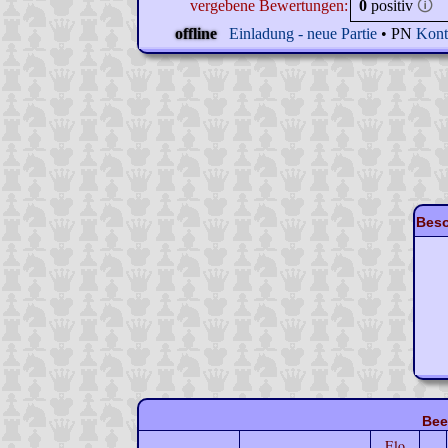
vergebene Bewertungen:
0
positiv
🛈
offline
Einladung - neue Partie
• PN
Kont
Beso
Bee
Elo