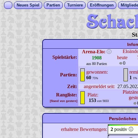
Neues Spiel
Partien
Turniere
Eröffnungen
Mitgliede
St
Info
Eloänd
Arena-Elo:
ⓘ
Spielstärke:
heute
1908
0
aus 80 Partien
gewonnen:
remi
Partien:
60
1
75%
1%
Zeit:
angemeldet seit:
27.05.202
Platzän
Rangliste:
Platz:
gest
153
[Stand von gestern]
von 5833
Persönliches 
erhaltene Bewertungen:
2
positiv
🛈