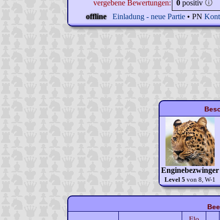
vergebene Bewertungen:
0
positiv
🛈
offline
Einladung - neue Partie
• PN
Kont
Beso
Enginebezwinger
Level 5
von 8, W-1
Bee
Elo