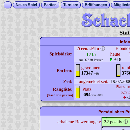
Neues Spiel
Partien
Turniere
Eröffnungen
Mitgliede
Stat
Info
Eloänd
Arena-Elo:
ⓘ
Spielstärke:
heute
1715
+18
aus 37538 Partien
gewonnen:
remi
Partien:
17347
376
46%
Zeit:
angemeldet seit:
19.07.200
Platzän
Rangliste:
Platz:
gest
694
[Stand von gestern]
von 5833
-
Persönliches Pr
erhaltene Bewertungen:
32
positiv
🛈