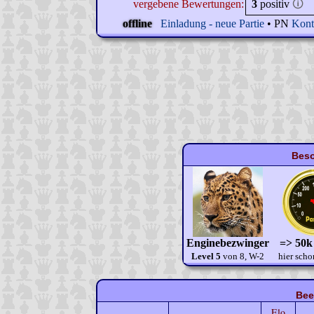
vergebene Bewertungen:
3
positiv
🛈
offline
Einladung - neue Partie
• PN
Kont
Beso
Enginebezwinger
=> 50k
Level 5
von 8, W-2
hier scho
Bee
Elo