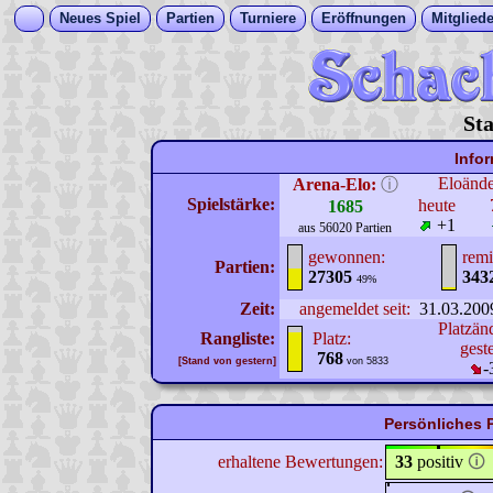
Neues Spiel
Partien
Turniere
Eröffnungen
Mitgliede
Sta
Info
Eloänd
Arena-Elo:
ⓘ
Spielstärke:
heute
1685
+1
aus 56020 Partien
gewonnen:
remi
Partien:
27305
343
49%
Zeit:
angemeldet seit:
31.03.200
Platzän
Rangliste:
Platz:
gest
768
[Stand von gestern]
von 5833
-
Persönliches P
erhaltene Bewertungen:
33
positiv
🛈