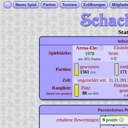
Neues Spiel
Partien
Turniere
Eröffnungen
Mitgliede
Sta
Info
Eloänd
Arena-Elo:
ⓘ
Spielstärke:
heute
1978
0
aus 3055 Partien
gewonnen:
remi
Partien:
1561
171
51%
Zeit:
angemeldet seit:
11.11.201
Platzän
Rangliste:
Platz:
gest
88
[Stand von gestern]
von 5833
Persönliches Pr
erhaltene Bewertungen:
9
positiv
🛈