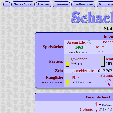
Neues Spiel
Partien
Turniere
Eröffnungen
Mitgliede
Stat
Info
Eloänd
Arena-Elo:
ⓘ
Spielstärke:
heute
1463
0
aus 2325 Partien
gewonnen:
remi
Partien:
998
165
43%
Zeit:
angemeldet seit:
10.12.202
Platzän
Rangliste:
Platz:
gest
2886
[Stand von gestern]
von 5833
-
Persönliches Pr
weiblich
Geburtstag:
2113-12