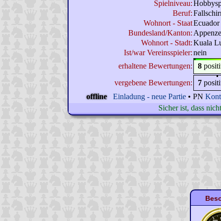
Spielniveau:
Hobbysp
Beruf:
Fallschi
Wohnort - Staat
Ecuador
Bundesland/Kanton:
Appenzel
Wohnort - Stadt:
Kuala L
Ist/war Vereinsspieler:
nein
erhaltene Bewertungen:
8
posit
vergebene Bewertungen:
7
posit
offline
Einladung - neue Partie
• PN
Kont
Sicher ist, dass nicht
Beso