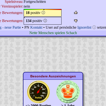
Spielniveau:
Fortgeschritten
r Vereinsspieler:
nein
ne Bewertungen:
18
positiv
🛈
e Bewertungen:
134
positiv
🛈
 - neue Partie
• PN
Kontakt
• User auf persönliche
Ignorelist
ⓘ
setze
Nette Menschen spielen Schach
Besondere Auszeichnungen
=> 5000 Partien
> 1 Jahr