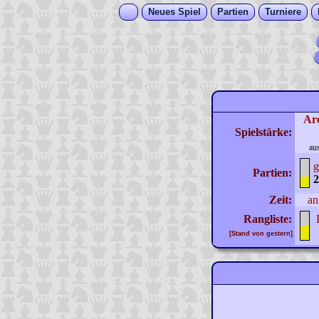
Neues Spiel
Partien
Turniere
Ar
Spielstärke:
au
g
Partien:
2
Zeit:
an
Rangliste:
[Stand von gestern]