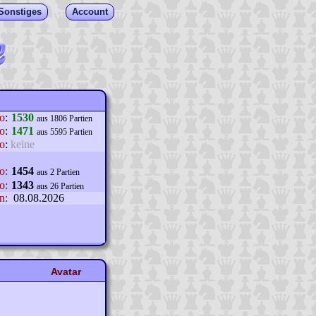
Sonstiges
Account
lo
:
1530
aus 1806 Partien
o
:
1471
aus 5595 Partien
o
:
keine
o:
1454
aus 2 Partien
o:
1343
aus 26 Partien
n:
08.08.2026
Avatar