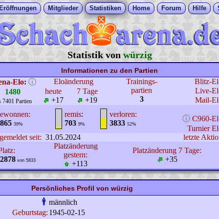
Eröffnungen
Mitglieder
Statistiken
Home
Forum
Hilfe
Statistik von
würzig
Informationen zu den Partien
Eloänderung
Trainings-
Blitz-E
ena-Elo:
ⓘ
partien
Live-El
heute
7 Tage
1480
3
+17
+19
Mail-El
s 7401 Partien
ewonnen:
remis
:
verloren:
ⓘ
C960-El
865
703
3833
39%
9%
52%
Turnier El
gemeldet seit:
31.05.2024
letzte Aktio
Platzänderung
Platz:
Platzänderung 7 Tage:
gestern:
2878
+35
von 5833
+113
Persönliches Profil von würzig
männlich
Geburtstag:
1945-02-15