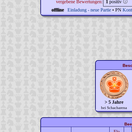
vergebene Bewertungen:
1
positiv
🛈
offline
Einladung - neue Partie
• PN
Kont
Beso
> 5 Jahre
bei Schacharena
Bee
Elo