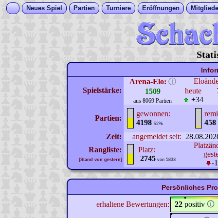
Neues Spiel
Partien
Turniere
Eröffnungen
Mitgliede
Stati
Info
Eloänd
Arena-Elo:
ⓘ
Spielstärke:
heute
1509
+34
aus 8069 Partien
gewonnen:
remi
Partien:
4198
458
52%
Zeit:
angemeldet seit:
28.08.202
Platzän
Rangliste:
Platz:
gest
2745
[Stand von gestern]
von 5833
-
Persönliches Pro
erhaltene Bewertungen:
22
positiv
🛈