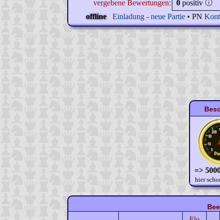
vergebene Bewertungen:
0
positiv
🛈
offline
Einladung - neue Partie
• PN
Kont
Beso
=> 5000
hier scho
Bee
Elo