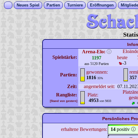
Neues Spiel
Partien
Turniere
Eröffnungen
Mitgliede
Stati
Info
Eloänd
Arena-Elo:
ⓘ
Spielstärke:
heute
1197
-3
aus 5120 Partien
gewonnen:
remi
Partien:
1816
357
35%
Zeit:
angemeldet seit:
07.11.202
Platzän
Rangliste:
Platz:
gest
4953
[Stand von gestern]
von 5833
Persönliches Pro
erhaltene Bewertungen:
14
positiv
🛈