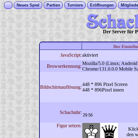
Neues Spiel
Partien
Turniere
Eröffnungen
Mitgliede
Der Server für
Ihre Einstell
JavaScript:
aktiviert
Mozilla/5.0 (Linux; Androi
Browserkennung:
Chrome/131.0.0.0 Mobile Sa
448 * 896 Pixel Screen
Bildschirmauflösung:
448 * 896Pixel innen
Schachuhr:
Figur setzen:
Klick
den w