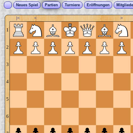
Neues Spiel
Partien
Turniere
Eröffnungen
Mitgliede
|<
<
>
1
2
3
4
5
6