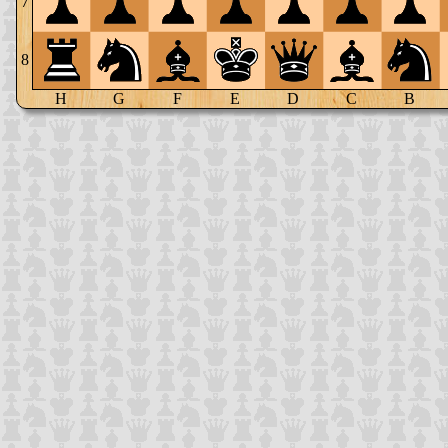
7
8
H
G
F
E
D
C
B