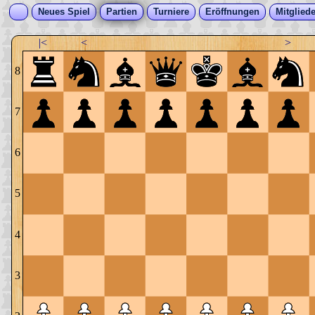
Neues Spiel
Partien
Turniere
Eröffnungen
Mitgliede
|<
<
>
8
7
6
5
4
3