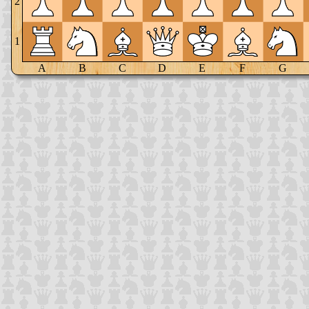
2
1
A
B
C
D
E
F
G