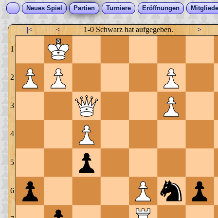
Neues Spiel
Partien
Turniere
Eröffnungen
Mitgliede
|<
<
1-0 Schwarz hat aufgegeben.
>
1
2
3
4
5
6