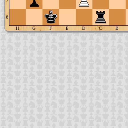
7
8
H
G
F
E
D
C
B