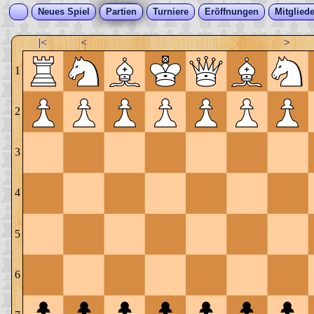
Neues Spiel
Partien
Turniere
Eröffnungen
Mitgliede
|<
<
>
1
2
3
4
5
6