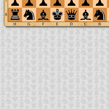
7
8
H
G
F
E
D
C
B