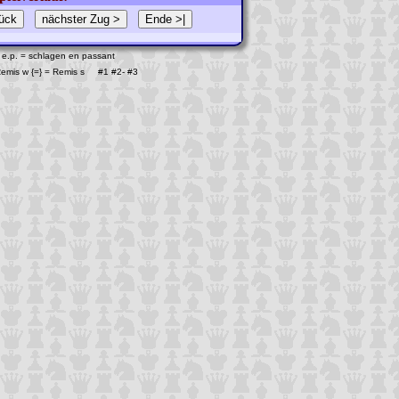
 e.p. = schlagen en passant
 Remis w {=} = Remis s #1
#2
-
#3