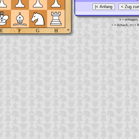
x = schlagen,
+ = Schach, (=) =
E
F
G
H
*