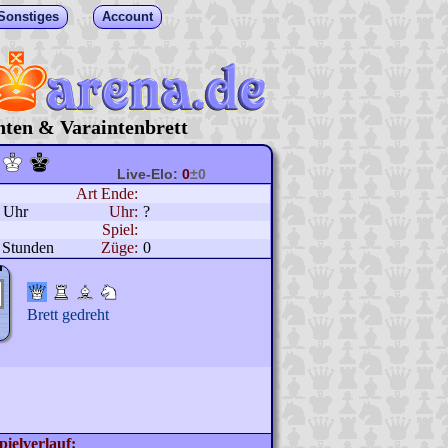
Sonstiges
Account
hten & Varaintenbrett
Live-Elo:
0
±0
Art Ende:
0 Uhr
Uhr:
?
Spiel:
 Stunden
Züge:
0
Brett gedreht
pielverlauf: