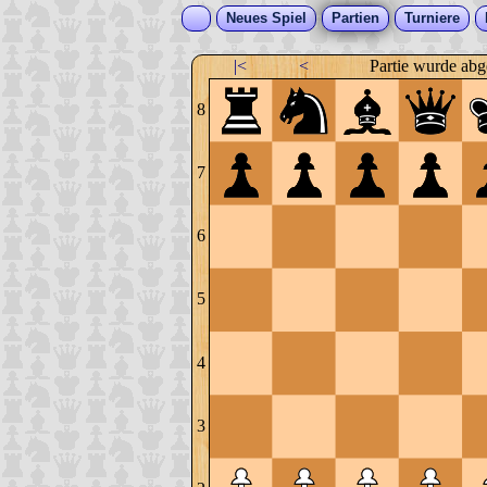
Neues Spiel
Partien
Turniere
|<
<
Partie wurde abg
8
7
6
5
4
3