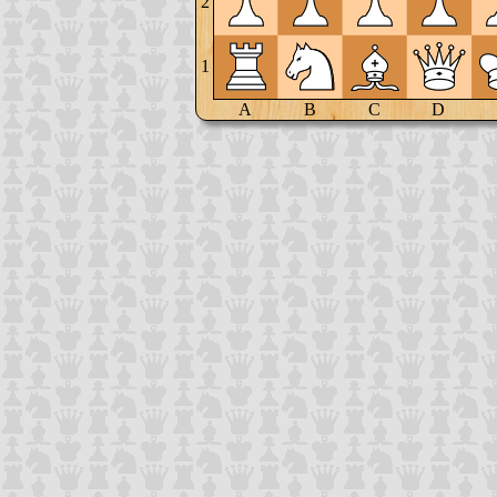
2
1
A
B
C
D