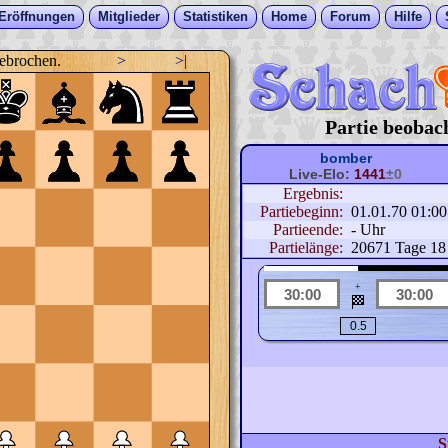
Eröffnungen
Mitglieder
Statistiken
Home
Forum
Hilfe
ebrochen.
>
>|
Partie beobac
bomber
Live-Elo:
1441
±0
Ergebnis:
Partiebeginn:
01.01.70 01:0
Partieende:
- Uhr
Partielänge:
20671 Tage 18
+
🏁
S