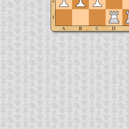
2
1
A
B
C
D