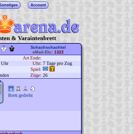
Sonstiges
Account
hten & Varaintenbrett
Schachschachtel
eMail-Elo:
1322
Art Ende:
7 Uhr
Uhr:
7 Tage pro Zug
Spiel:
unden
Züge:
26
Brett gedreht
pielverlauf: