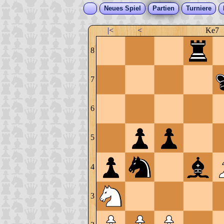
Neues Spiel
Partien
Turniere
|<
<
Ke7
8
7
6
5
4
3