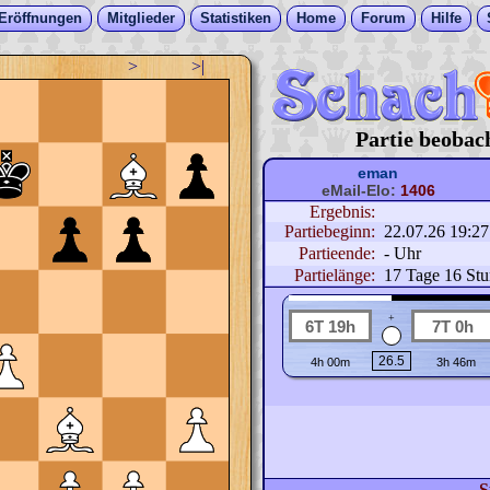
Eröffnungen
Mitglieder
Statistiken
Home
Forum
Hilfe
>
>|
Partie beobac
eman
eMail-Elo:
1406
Ergebnis:
Partiebeginn:
22.07.26 19:2
Partieende:
- Uhr
Partielänge:
17 Tage 16 St
+
S