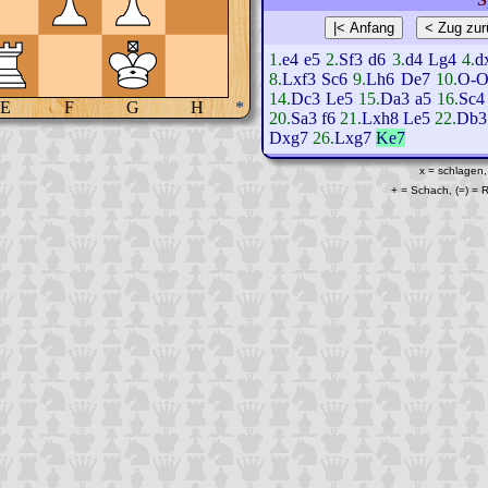
1.
e4
e5
2.
Sf3
d6
3.
d4
Lg4
4.
d
8.
Lxf3
Sc6
9.
Lh6
De7
10.
O-
14.
Dc3
Le5
15.
Da3
a5
16.
Sc4
E
F
G
H
*
20.
Sa3
f6
21.
Lxh8
Le5
22.
Db3
Dxg7
26.
Lxg7
Ke7
x = schlagen,
+ = Schach, (=) =