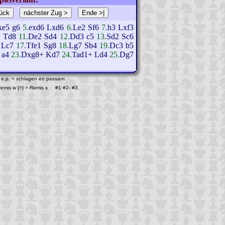
xe5
g6
5.
exd6
Lxd6
6.
Le2
Sf6
7.
h3
Lxf3
O
Td8
11.
De2
Sd4
12.
Dd3
c5
13.
Sd2
Sc6
Lc7
17.
Tfe1
Sg8
18.
Lg7
Sb4
19.
Dc3
b5
a4
23.
Dxg8+
Kd7
24.
Tad1+
Ld4
25.
Dg7
 e.p. = schlagen en passant
 Remis w {=} = Remis s #1
#2
-
#3