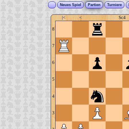
Neues Spiel
Partien
Turniere
|<
<
Sc4
8
7
6
5
4
3