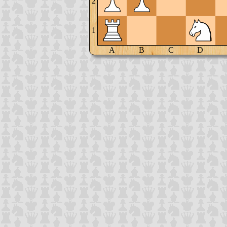
2
1
A
B
C
D