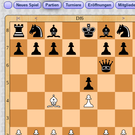
Neues Spiel
Partien
Turniere
Eröffnungen
Mitgliede
|<
<
Df6
>
8
7
6
5
4
3