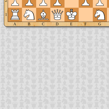
2
1
A
B
C
D
E
F
G