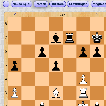
Neues Spiel
Partien
Turniere
Eröffnungen
Mitgliede
|<
<
Te7
>
8
7
6
5
4
3