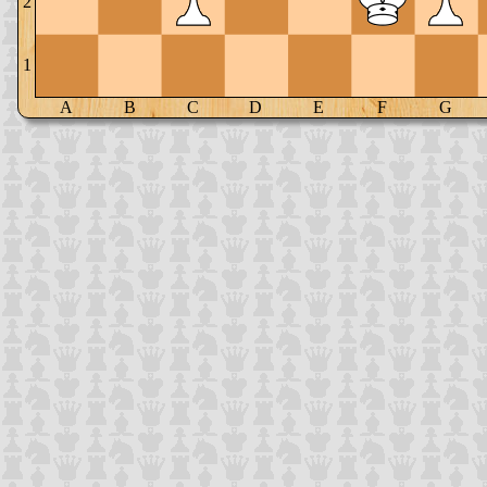
2
1
A
B
C
D
E
F
G