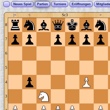
Neues Spiel
Partien
Turniere
Eröffnungen
Mitgliede
|<
<
Sc3
>
8
7
6
5
4
3