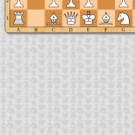
2
1
A
B
C
D
E
F
G