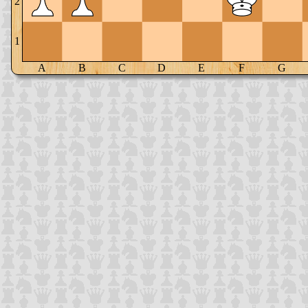
2
1
A
B
C
D
E
F
G