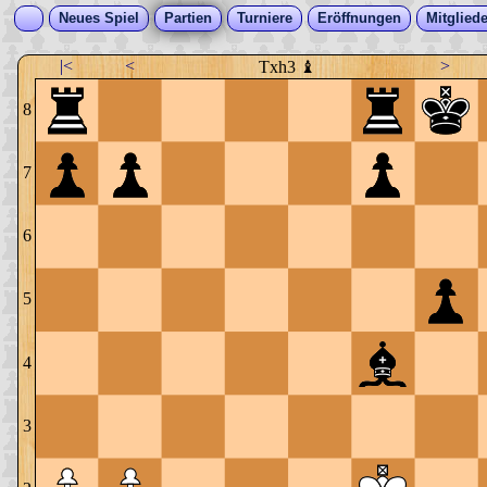
Neues Spiel
Partien
Turniere
Eröffnungen
Mitgliede
|<
<
>
Txh3 ♝
8
7
6
5
4
3