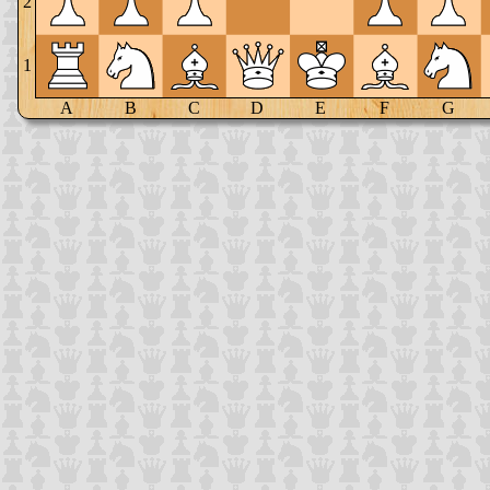
2
1
A
B
C
D
E
F
G