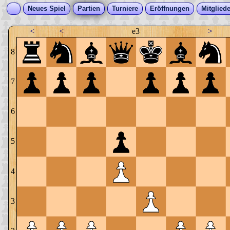
Neues Spiel
Partien
Turniere
Eröffnungen
Mitgliede
|<
<
e3
>
8
7
6
5
4
3