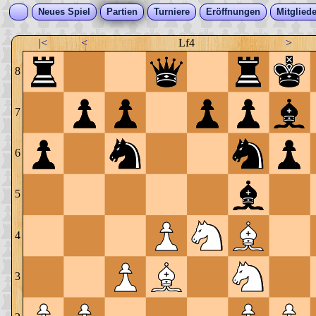
Neues Spiel
Partien
Turniere
Eröffnungen
Mitgliede
|<
<
Lf4
>
8
7
6
5
4
3