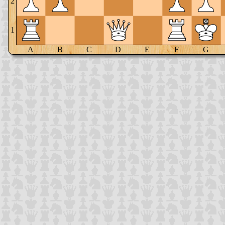
2
1
A
B
C
D
E
F
G