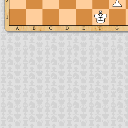
2
1
A
B
C
D
E
F
G