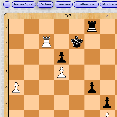
Neues Spiel
Partien
Turniere
Eröffnungen
Mitgliede
|<
<
Tc7+
>
8
7
6
5
4
3