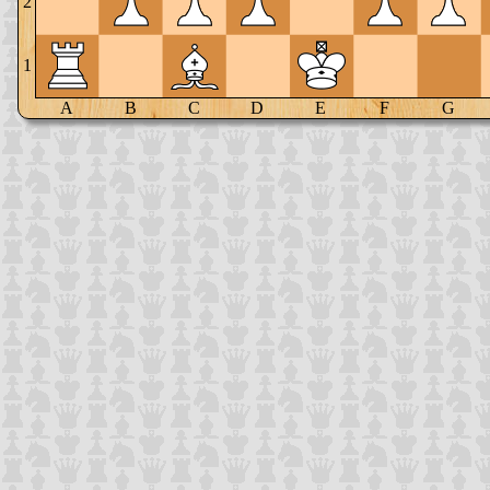
2
1
A
B
C
D
E
F
G