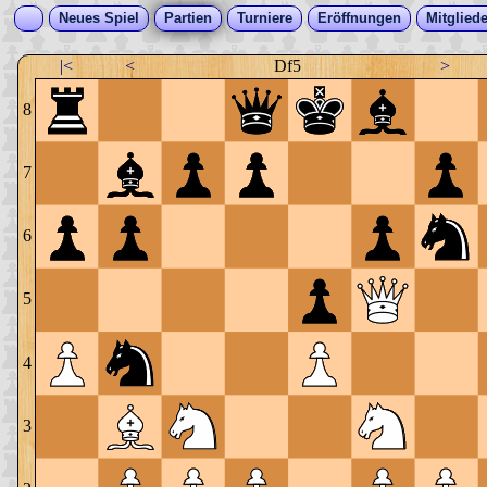
Neues Spiel
Partien
Turniere
Eröffnungen
Mitgliede
|<
<
Df5
>
8
7
6
5
4
3