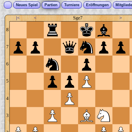
Neues Spiel
Partien
Turniere
Eröffnungen
Mitgliede
|<
<
Sge7
>
8
7
6
5
4
3