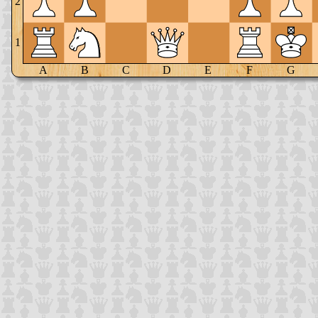
2
1
A
B
C
D
E
F
G