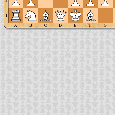
2
1
A
B
C
D
E
F
G