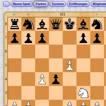
Neues Spiel
Partien
Turniere
Eröffnungen
Mitgliede
|<
<
Sf3
>
8
7
6
5
4
3