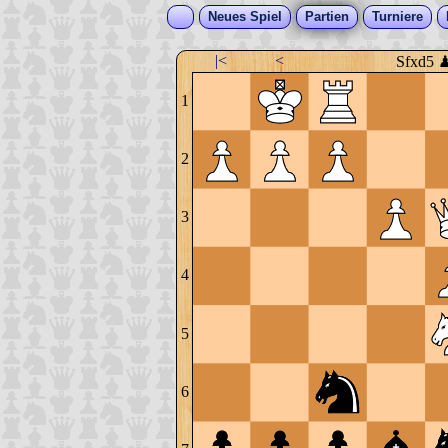
Neues Spiel
Partien
Turniere
|<
<
Sfxd5 
1
2
3
4
5
6