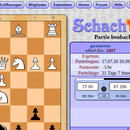
Eröffnungen
Mitglieder
Statistiken
Home
Forum
Hilfe
>
>|
♟
Partie beobac
goxtanner
eMail-Elo:
1827
Ergebnis:
Partiebeginn:
17.07.26 10:3
Partieende:
- Uhr
Partielänge:
21 Tage 7 Stu
+
S