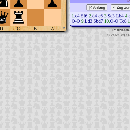
1.
c4
Sf6
2.
d4
e6
3.
Sc3
Lb4
4.
O-O
9.
Ld3
Sbd7
10.
O-O
Tc8
1
D
C
B
A
*
x = schlagen,
+ = Schach, (=) =