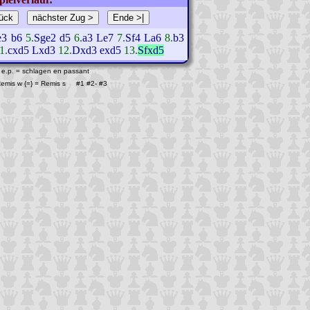
e3
b6
5.
Sge2
d5
6.
a3
Le7
7.
Sf4
La6
8.
b3
1.
cxd5
Lxd3
12.
Dxd3
exd5
13.
Sfxd5
 e.p. = schlagen en passant
 Remis w {=} = Remis s #1
#2
-
#3