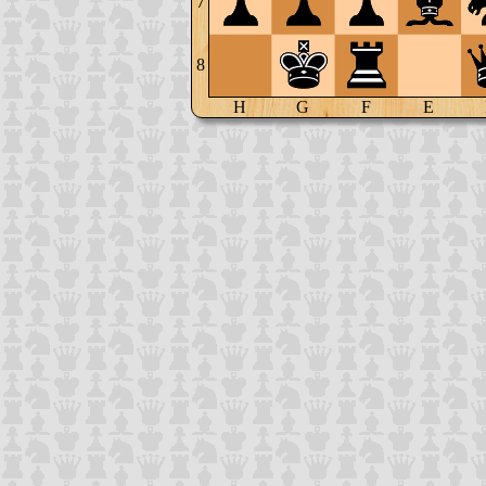
7
8
H
G
F
E