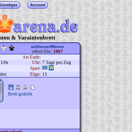
Sonstiges
Account
hten & Varaintenbrett
schlenzer95revo
eMail-Elo:
1867
Art Ende:
9 Uhr
Uhr:
7 Tage pro Zug
Spiel:
nden
Züge:
13
Brett gedreht
pielverlauf: