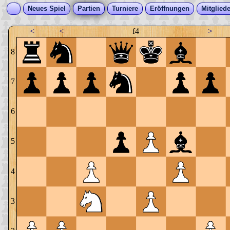
Neues Spiel
Partien
Turniere
Eröffnungen
Mitgliede
|<
<
f4
>
8
7
6
5
4
3