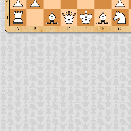
2
1
A
B
C
D
E
F
G