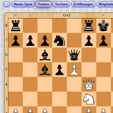
Neues Spiel
Partien
Turniere
Eröffnungen
Mitgliede
|<
<
O-O
>
8
7
6
5
4
3