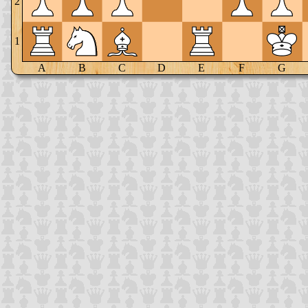
2
1
A
B
C
D
E
F
G