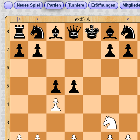
Neues Spiel
Partien
Turniere
Eröffnungen
Mitgliede
|<
<
>
exd5 ♙
8
7
6
5
4
3