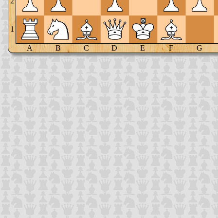
2
1
A
B
C
D
E
F
G