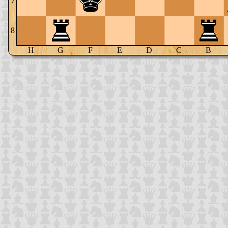
7
8
H
G
F
E
D
C
B