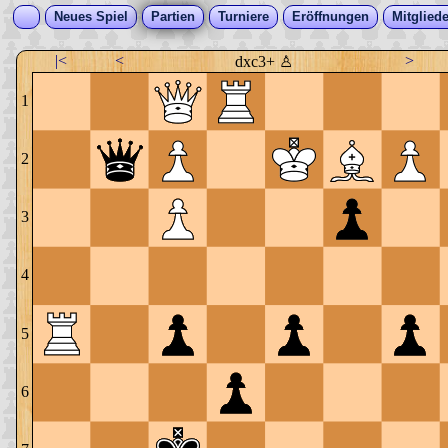
Neues Spiel
Partien
Turniere
Eröffnungen
Mitgliede
|<
<
>
dxc3+ ♙
1
2
3
4
5
6