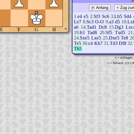
1.
e4
e5
2.
Sf3
Sc6
3.
Lb5
Sd4
Le7
8.
Sc3
O-O
9.
a3
d5
10.
Lx
a6
14.
Tad1
Dc8
15.
Dg3
Lxc
E
F
G
H
*
19.
b3
Tad8
20.
Sf5
Txd5
21.
24.
Sxe5
Lxe5
25.
Dxe5
Te8
26
Te5
30.
c4
Kh7
31.
Td3
Df8
32.
Th5
x = schlagen,
+ = Schach, (=) =