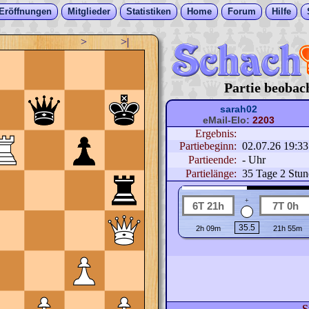
Eröffnungen
Mitglieder
Statistiken
Home
Forum
Hilfe
>
>|
Partie beobac
sarah02
eMail-Elo:
2203
Ergebnis:
Partiebeginn:
02.07.26 19:3
Partieende:
- Uhr
Partielänge:
35 Tage 2 Stu
+
S