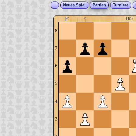
Neues Spiel
Partien
Turniere
|<
<
Th5
8
7
6
5
4
3