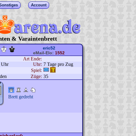
Sonstiges
Account
hten & Varaintenbrett
eric52
eMail-Elo:
1552
Art Ende:
3 Uhr
Uhr:
7 Tage pro Zug
Spiel:
nden
Züge:
35
Brett gedreht
pielverlauf: