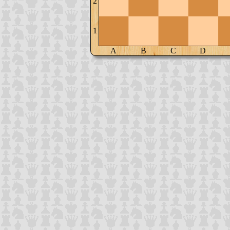
2
1
A
B
C
D