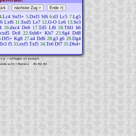
4.
Lc4
Sxf3+
5.
Dxf3
Sf6
6.
d3
Lc5
7.
Lg5
f6
Lxf6
11.
Sxd5
Le7
12.
O-O
Le6
13.
Se3
4
16.
dxc4
De6
17.
Td5
Lf6
18.
Tfd1
h6
cxd5
Dc8
22.
Sxh6+
Kh7
23.
Sg4
Dd8
.
Df5+
Kg8
27.
a4
Dd6
28.
g3
g6
29.
Dg4
Te3
f5
33.
exf5
Txf5
34.
Te6
Df7
35.
Dh4+
 e.p. = schlagen en passant
 Remis w {=} = Remis s #1
#2
-
#3