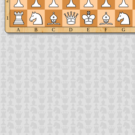
2
1
A
B
C
D
E
F
G