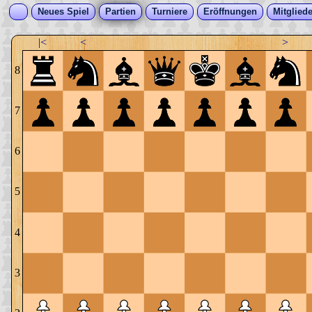
Neues Spiel
Partien
Turniere
Eröffnungen
Mitgliede
|<
<
>
8
7
6
5
4
3