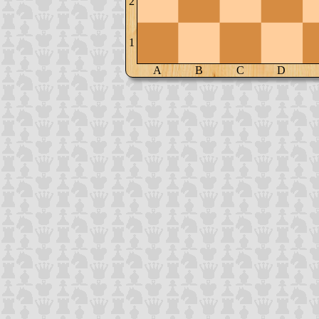
2
1
A
B
C
D