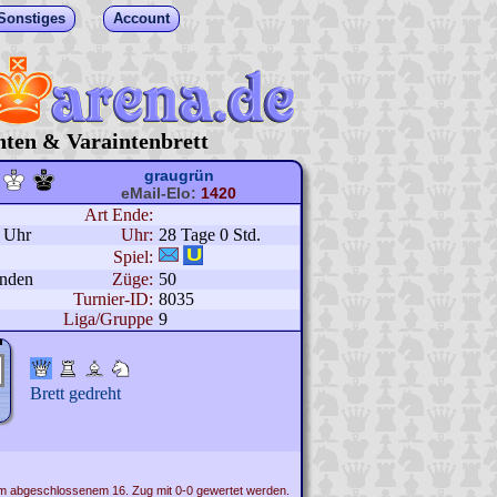
Sonstiges
Account
hten & Varaintenbrett
graugrün
eMail-Elo:
1420
Art Ende:
1 Uhr
Uhr:
28 Tage 0 Std.
Spiel:
unden
Züge:
50
Turnier-ID:
8035
Liga/Gruppe
9
Brett gedreht
em abgeschlossenem 16. Zug mit 0-0 gewertet werden.