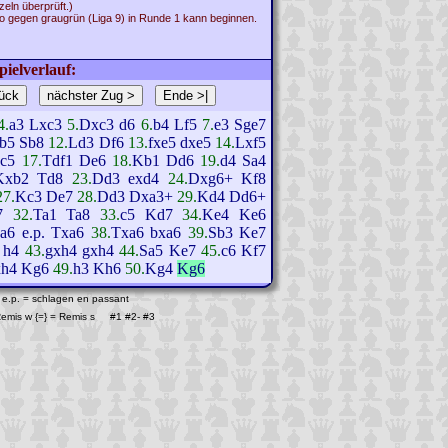
zeln überprüft.)
 gegen graugrün (Liga 9) in Runde 1 kann beginnen.
pielverlauf:
4.
a3
Lxc3
5.
Dxc3
d6
6.
b4
Lf5
7.
e3
Sge7
b5
Sb8
12.
Ld3
Df6
13.
fxe5
dxe5
14.
Lxf5
c5
17.
Tdf1
De6
18.
Kb1
Dd6
19.
d4
Sa4
Kxb2
Td8
23.
Dd3
exd4
24.
Dxg6+
Kf8
27.
Kc3
De7
28.
Dd3
Dxa3+
29.
Kd4
Dd6+
7
32.
Ta1
Ta8
33.
c5
Kd7
34.
Ke4
Ke6
a6 e.p.
Txa6
38.
Txa6
bxa6
39.
Sb3
Ke7
h4
43.
gxh4
gxh4
44.
Sa5
Ke7
45.
c6
Kf7
h4
Kg6
49.
h3
Kh6
50.
Kg4
Kg6
 e.p. = schlagen en passant
 Remis w {=} = Remis s #1
#2
-
#3