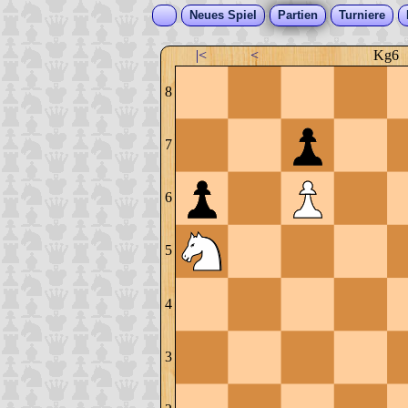
Neues Spiel
Partien
Turniere
|<
<
Kg6
8
7
6
5
4
3