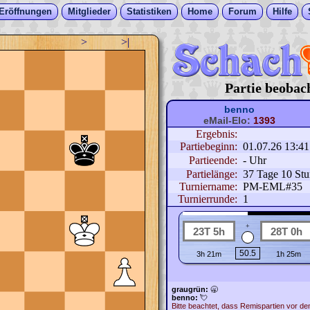
Eröffnungen
Mitglieder
Statistiken
Home
Forum
Hilfe
>
>|
Partie beobac
benno
eMail-Elo:
1393
Ergebnis:
Partiebeginn:
01.07.26 13:4
Partieende:
- Uhr
Partielänge:
37 Tage 10 St
Turniername:
PM-EML#35
Turnierrunde:
1
+
graugrün:
🥱
benno:
💘
Bitte beachtet, dass Remispartien vor d