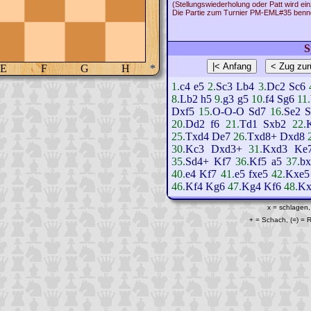
(Stellungswiederholung oder Patt wird ein
Die Partie zum Turnier PM-EML#35 benno
S
E
F
G
H
*
1.
c4
e5
2.
Sc3
Lb4
3.
Dc2
Sc6
8.
Lb2
h5
9.
g3
g5
10.
f4
Sg6
11.
Dxf5
15.
O-O-O
Sd7
16.
Se2
S
20.
Dd2
f6
21.
Td1
Sxb2
22.
25.
Txd4
De7
26.
Txd8+
Dxd8
30.
Kc3
Dxd3+
31.
Kxd3
Ke
35.
Sd4+
Kf7
36.
Kf5
a5
37.
bx
40.
e4
Kf7
41.
e5
fxe5
42.
Kxe5
46.
Kf4
Kg6
47.
Kg4
Kf6
48.
Kx
x = schlagen,
+ = Schach, (=) =