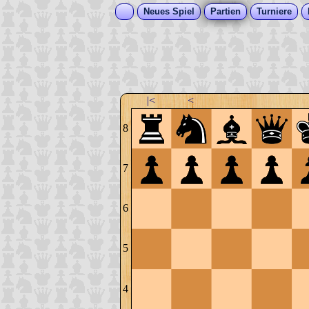
Neues Spiel
Partien
Turniere
|<
<
8
7
6
5
4