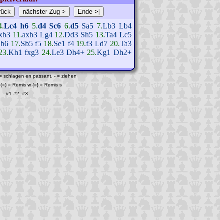
4.
Lc4
h6
5.
d4
Sc6
6.
d5
Sa5
7.
Lb3
Lb4
xb3
11.
axb3
Lg4
12.
Dd3
Sh5
13.
Ta4
Lc5
b6
17.
Sb5
f5
18.
Se1
f4
19.
f3
Ld7
20.
Ta3
23.
Kh1
fxg3
24.
Le3
Dh4+
25.
Kg1
Dh2+
 = schlagen en passant, - = ziehen
(=) = Remis w {=} = Remis s
#1
#2
-
#3