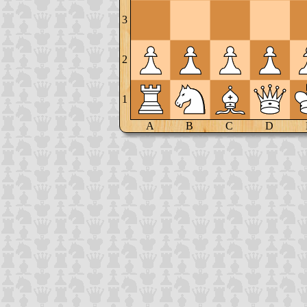
3
2
1
A
B
C
D