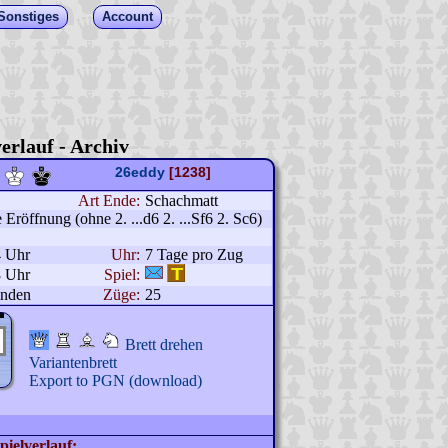
Sonstiges
Account
erlauf - Archiv
26eddy
[1238]
Art Ende:
Schachmatt
Eröffnung (ohne 2. ...d6 2. ...Sf6 2. Sc6)
4 Uhr
Uhr:
7 Tage pro Zug
8 Uhr
Spiel:
unden
Züge:
25
Brett drehen
Variantenbrett
Export to PGN (download)
pielverlauf: