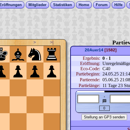
Eröffnungen
Mitglieder
Statistiken
Home
Forum
Hilfe
Partiev
>
>|
20Auer14
[1582]
Ergebnis:
0 - 1
Eröffnung:
Unregelmäßige 
Eco-Code:
C40
Partiebeginn:
24.05.25 21:1
Partieende:
05.06.25 21:0
Partielänge:
11 Tage 23 St
+
🏁
S