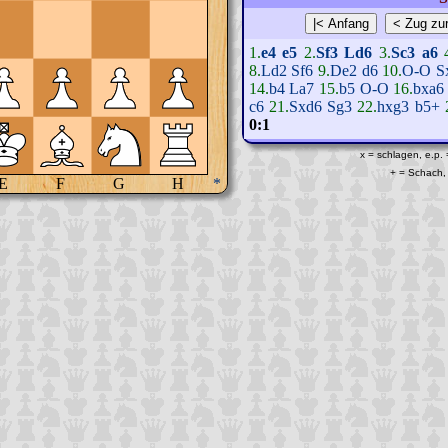
1.
e4
e5
2.
Sf3
Ld6
3.
Sc3
a6
8.
Ld2
Sf6
9.
De2
d6
10.
O-O
S
14.
b4
La7
15.
b5
O-O
16.
bxa6
c6
21.
Sxd6
Sg3
22.
hxg3
b5+
0:1
x = schlagen, e.p.
+ = Schach, 
E
F
G
H
*