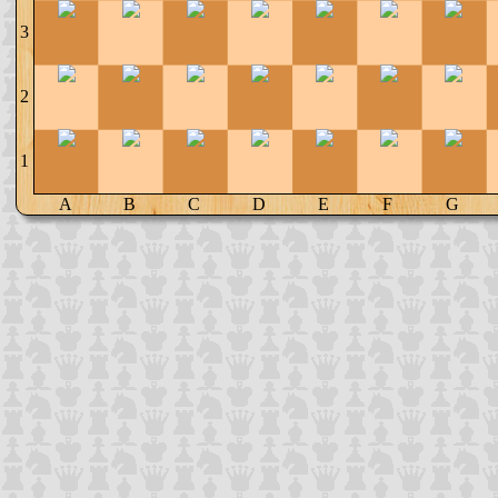
3
2
1
A
B
C
D
E
F
G