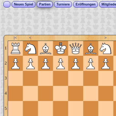
Neues Spiel
Partien
Turniere
Eröffnungen
Mitgliede
|<
<
>
1
2
3
4
5