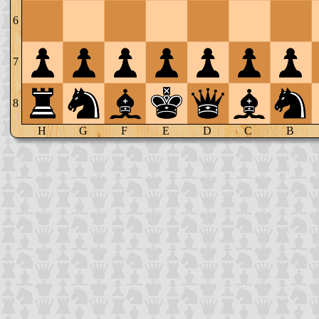
6
7
8
H
G
F
E
D
C
B