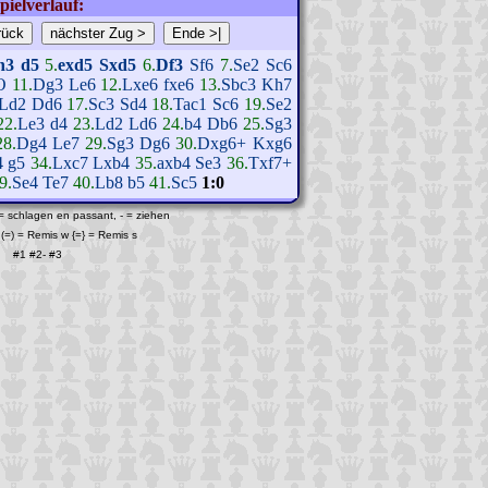
pielverlauf:
h3
d5
5.
exd5
Sxd5
6.
Df3
Sf6
7.
Se2
Sc6
O
11.
Dg3
Le6
12.
Lxe6
fxe6
13.
Sbc3
Kh7
Ld2
Dd6
17.
Sc3
Sd4
18.
Tac1
Sc6
19.
Se2
22.
Le3
d4
23.
Ld2
Ld6
24.
b4
Db6
25.
Sg3
28.
Dg4
Le7
29.
Sg3
Dg6
30.
Dxg6+
Kxg6
4
g5
34.
Lxc7
Lxb4
35.
axb4
Se3
36.
Txf7+
9.
Se4
Te7
40.
Lb8
b5
41.
Sc5
1:0
 = schlagen en passant, - = ziehen
(=) = Remis w {=} = Remis s
#1
#2
-
#3