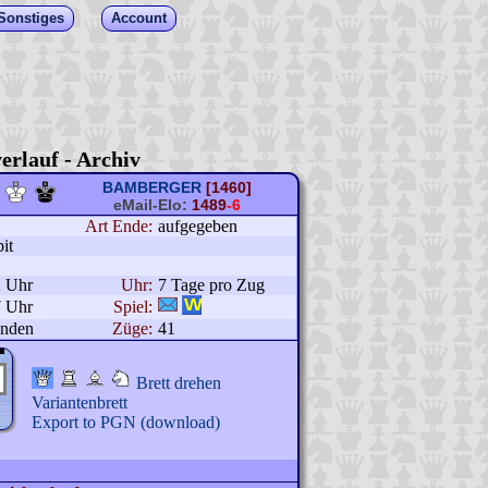
Sonstiges
Account
erlauf - Archiv
BAMBERGER
[1460]
eMail-Elo:
1489
-6
Art Ende:
aufgegeben
it
2 Uhr
Uhr:
7 Tage pro Zug
7 Uhr
Spiel:
unden
Züge:
41
Brett drehen
Variantenbrett
Export to PGN (download)