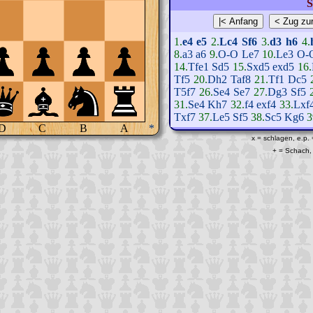
S
1.
e4
e5
2.
Lc4
Sf6
3.
d3
h6
4.
8.
a3
a6
9.
O-O
Le7
10.
Le3
O-
14.
Tfe1
Sd5
15.
Sxd5
exd5
16.
Tf5
20.
Dh2
Taf8
21.
Tf1
Dc5
T5f7
26.
Se4
Se7
27.
Dg3
Sf5
31.
Se4
Kh7
32.
f4
exf4
33.
Lxf
Txf7
37.
Le5
Sf5
38.
Sc5
Kg6
3
D
C
B
A
*
x = schlagen, e.p.
+ = Schach, 