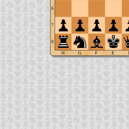
6
7
8
H
G
F
E