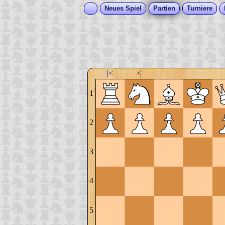
Neues Spiel
Partien
Turniere
|<
<
1
2
3
4
5