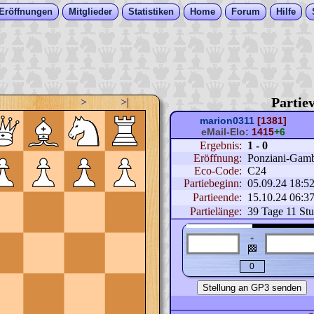
Eröffnungen
Mitglieder
Statistiken
Home
Forum
Hilfe
Partiev
>
>|
marion0311
[1381]
eMail-Elo:
1415
+6
Ergebnis:
1 - 0
Eröffnung:
Ponziani-Gamb
Eco-Code:
C24
Partiebeginn:
05.09.24 18:5
Partieende:
15.10.24 06:3
Partielänge:
39 Tage 11 St
+
🏁